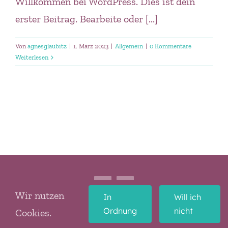
Willkommen bei WordPress. Dies ist dein
erster Beitrag. Bearbeite oder [...]
Von
agnesglaubitz
|
1. März 2023
|
Allgemein
|
0 Kommentare
Weiterlesen
Wir nutzen
In
Will ich
Impressum
Datenschutzerklärung
Ordnung
nicht
Cookies.